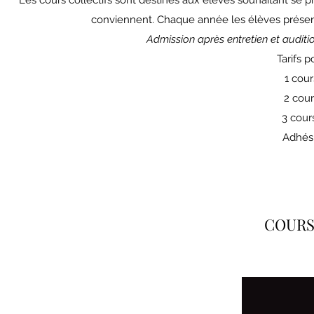
Les cours collectifs sont destinés aux élèves souhaitant se pro
conviennent. Chaque année les élèves présen
Admission après entretien et auditio
Tarifs p
1 cou
2 cou
3 cour
Adhés
COURS