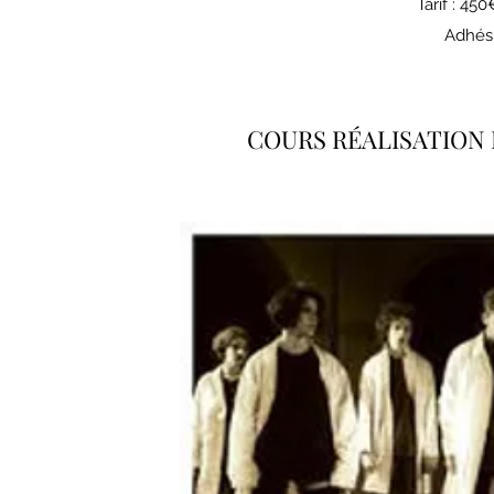
Tarif : 45
Adhés
COURS RÉALISATION 